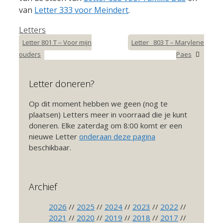
van
Letter 333 voor Meindert
.
Categorieën
Letters
Letter 801 T – Voor mijn
Letter _803 T – Marylene
ouders
Paes
Letter doneren?
Op dit moment hebben we geen (nog te
plaatsen) Letters meer in voorraad die je kunt
doneren. Elke zaterdag om 8:00 komt er een
nieuwe Letter
onderaan deze pagina
beschikbaar.
Archief
2026
//
2025
//
2024
//
2023
//
2022
//
2021
//
2020
//
2019
//
2018
//
2017
//