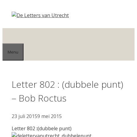
Ga
naar
de
inhoud
Menu
Letter 802 : (dubbele punt)
– Bob Roctus
23 juli 2015
9 mei 2015
Letter 802
:
(dubbele punt)