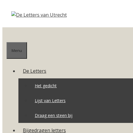
Ga
naar
de
inhoud
Menu
De Letters
Het gedicht
Lijst van Letters
Draag een steen bij
Bijgedragen letters