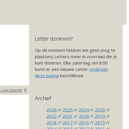
Letter doneren?
Op dit moment hebben we geen (nog te
plaatsen) Letters meer in voorraad die je
kunt doneren. Elke zaterdag om 8:00
komt er een nieuwe Letter
onderaan
deze pagina
beschikbaar.
s van Utrecht
Archief
2026
//
2025
//
2024
//
2023
//
2022
//
2021
//
2020
//
2019
//
2018
//
2017
//
2016
//
2015
//
2014
//
2013
//
2012
//
2011
//