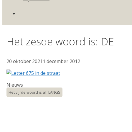
Het zesde woord is: DE
20 oktober 2021
1 december 2012
Categorieën
Nieuws
Het vijfde woord is af: LANGS